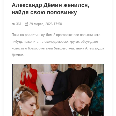
Александр Дёмин женился,
найдя свою половинку
361
29 марта, 2026 17:50
Пока на реалити-шоу Дом 2 прогорают все попытки кого-
нибудь поженить , в околодомовскх кругах обсуждают
новость о бракосочетании бывшего участника Александра
Дёмина.