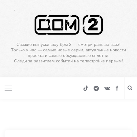
Свежие выпуски шоу Дом 2 — смотри раньше всех!
Только у нас — самые новые серии, актуальные новости
проекта и самые обсуждаемые сплетни.
Следи за развитием событий на телестройке первым!