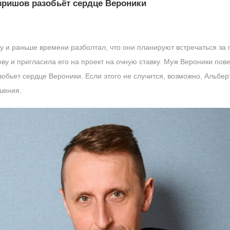
авришов разобьёт сердце Вероники
 и раньше времени разболтал, что они планируют встречаться за 
ву и пригласила его на проект на очную ставку. Муж Вероники пов
зобьет сердце Вероники. Если этого не случится, возможно, Альбер
шения.