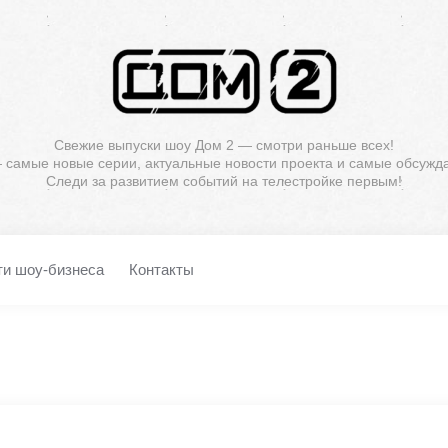
Свежие выпуски шоу Дом 2 — смотри раньше всех!
— самые новые серии, актуальные новости проекта и самые обсужд
Следи за развитием событий на телестройке первым!
ти шоу-бизнеса
Контакты