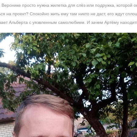
о Веронике просто нужна жилетка для слёз или подружка, которой 
ся на проект? Спокойно жить ему там никто не даст, его ждут спло
вает Альберта с уязвленным самолюбием. И зачем Артёму находить