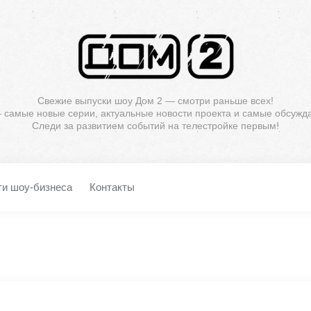
Свежие выпуски шоу Дом 2 — смотри раньше всех!
— самые новые серии, актуальные новости проекта и самые обсужд
Следи за развитием событий на телестройке первым!
ти шоу-бизнеса
Контакты