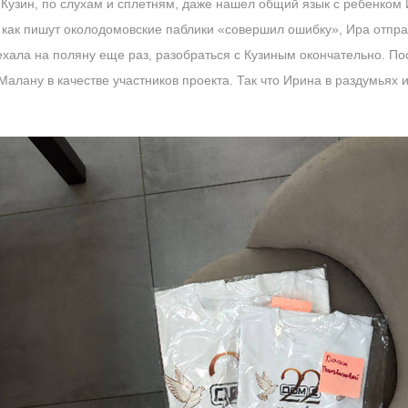
. Кузин, по слухам и сплетням, даже нашел общий язык с ребенком
й), как пишут околодомовские паблики «совершил ошибку», Ира отпр
ехала на поляну еще раз, разобраться с Кузиным окончательно. По
Малану в качестве участников проекта. Так что Ирина в раздумьях 