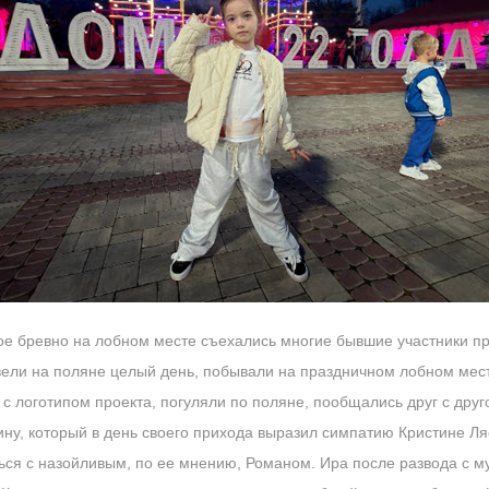
ое бревно на лобном месте съехались многие бывшие участники пр
ели на поляне целый день, побывали на праздничном лобном мес
 с логотипом проекта, погуляли по поляне, пообщались друг с дру
ну, который в день своего прихода выразил симпатию Кристине Ля
ться с назойливым, по ее мнению, Романом. Ира после развода с м