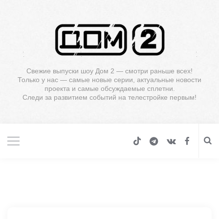
Свежие выпуски шоу Дом 2 — смотри раньше всех!
Только у нас — самые новые серии, актуальные новости
проекта и самые обсуждаемые сплетни.
Следи за развитием событий на телестройке первым!