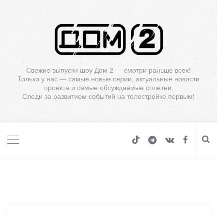
Свежие выпуски шоу Дом 2 — смотри раньше всех!
Только у нас — самые новые серии, актуальные новости
проекта и самые обсуждаемые сплетни.
Следи за развитием событий на телестройке первым!