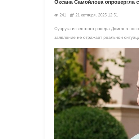
Оксана Самойлова опровергла 
241
21 октября, 2025 12:51
Супруга известного рэпера Джигана посп
заявление не отражает реальной ситуац