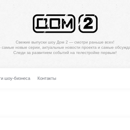
Свежие выпуски шоу Дом 2 — смотри раньше всех!
— самые новые серии, актуальные новости проекта и самые обсужд
Следи за развитием событий на телестройке первым!
ти шоу-бизнеса
Контакты