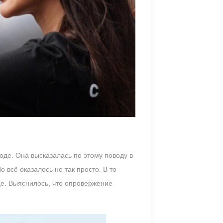
де. Она высказалась по этому поводу в
 всё оказалось не так просто. В то
це. Выяснилось, что опровержение