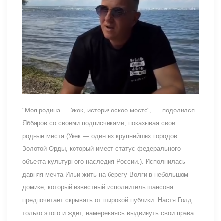
"Моя родина — Укек, историческое место", — поделился
Яббаров со своими подписчиками, показывая свои
родные места (Укек — один из крупнейших городов
Золотой Орды, который имеет статус федерального
объекта культурного наследия России.). Исполнилась
давняя мечта Ильи жить на берегу Волги в небольшом
домике, который известный исполнитель шансона
предпочитает скрывать от широкой публики. Настя Голд
только этого и ждет, намереваясь выдвинуть свои права