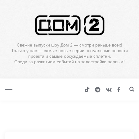
Свежие выпуски шоу Дом 2 — смотри раньше всех!
Только у нас — самые новые серии, актуальные новости
проекта и самые обсуждаемые сплетни.
Следи за развитием событий на телестройке первым!