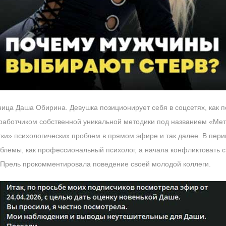
ица Даша Обирина. Девушка позиционирует себя в соцсетях, как пс
азработчиком собственной уникальной методики под названием «Ме
тки» психологических проблем в прямом эфире и так далее. В пер
блемы, как профессиональный психолог, а начала конфликтовать с
 Прель прокомментировала поведение своей молодой коллеги.