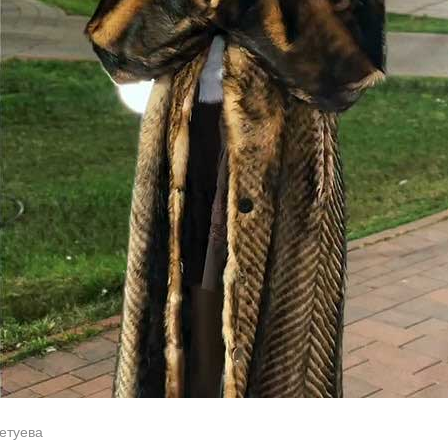
етуева