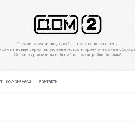
Свежие выпуски шоу Дом 2 — смотри раньше всех!
— самые новые серии, актуальные новости проекта и самые обсужд
Следи за развитием событий на телестройке первым!
ти шоу-бизнеса
Контакты