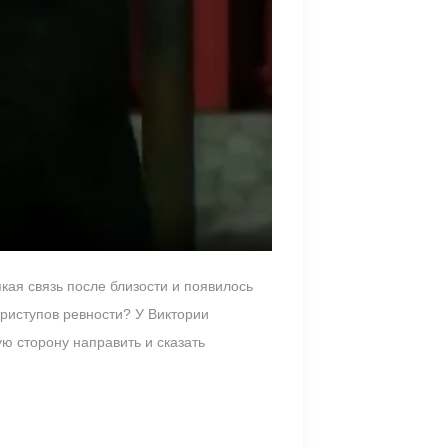
кая связь после близости и появилось
приступов ревности? У Виктории
ю сторону направить и сказать