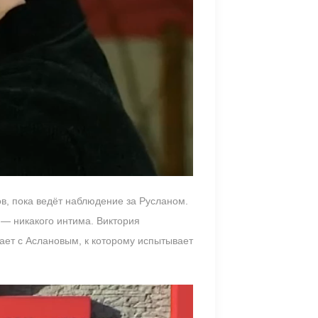
в, пока ведёт наблюдение за Русланом.
 — никакого интима. Виктория
ает с Аслановым, к которому испытывает