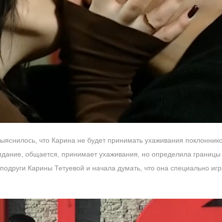
выяснилось, что Карина не будет принимать ухаживания поклоннико
идание, общается, принимает ухаживания, но определила границы
подруги Карины Тетуевой и начала думать, что она специально игр