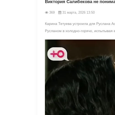
Виктория Салибекова не понима
369
31 марта, 2026 13:50
Карина Тетуева устроила для Руслана Ас
Русланом в холодно-горячо, испытывая е