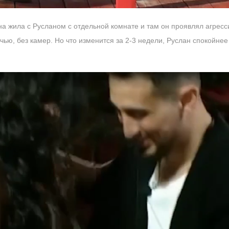
а жила с Русланом с отдельной комнате и там он проявлял агрес
чью, без камер. Но что изменится за 2-3 недели, Руслан спокойнее 