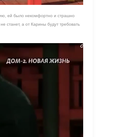
сию, ей было некомфортно и страшно
не станет, а от Карины будут требовать