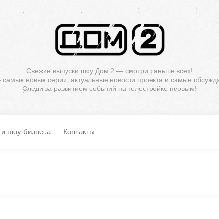
Свежие выпуски шоу Дом 2 — смотри раньше всех!
— самые новые серии, актуальные новости проекта и самые обсужд
Следи за развитием событий на телестройке первым!
ти шоу-бизнеса
Контакты