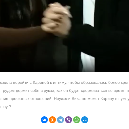
жила перейти с Кариной к интиму, чтобы образовалась более креп
 трудом держит себя в руках, как он будет сдерживаться во время 
ения проектных отношений. Неужели Вика не может Карину в нужну
 шоу ?