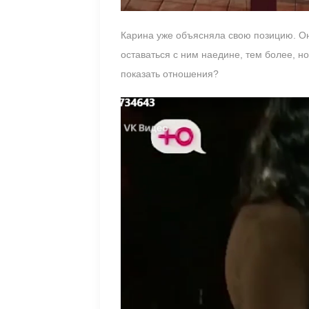
Карина уже объясняла свою позицию. Он
оставаться с ним наедине, тем более, но
показать отношения?