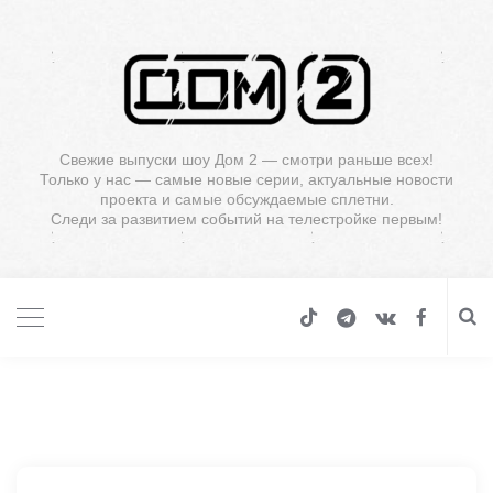
Свежие выпуски шоу Дом 2 — смотри раньше всех!
Только у нас — самые новые серии, актуальные новости
проекта и самые обсуждаемые сплетни.
Следи за развитием событий на телестройке первым!