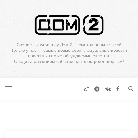
Свежие выпуски шоу Дом 2 — смотри раньше всех!
Только у нас — самые новые серии, актуальные новости
проекта и самые обсуждаемые сплетни.
Следи за развитием событий на телестройке первым!