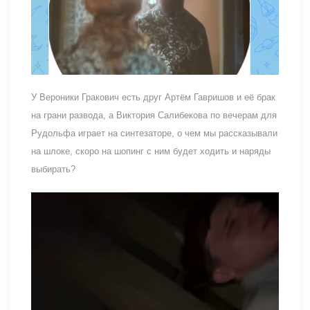
У Вероники Гракович есть друг Артём Гавришов и её брак
на грани развода, а Виктория Салибекова по вечерам для
Рудольфа играет на синтезаторе, о чем мы рассказывали
на шлоке, скоро на шопинг с ним будет ходить и наряды
выбирать?