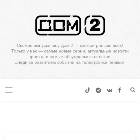
Свежие выпуски шоу Дом 2 — смотри раньше всех!
Только у нас — самые новые серии, актуальные новости
проекта и самые обсуждаемые сплетни.
Следи за развитием событий на телестройке первым!