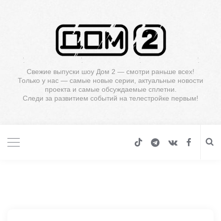
Свежие выпуски шоу Дом 2 — смотри раньше всех!
Только у нас — самые новые серии, актуальные новости
проекта и самые обсуждаемые сплетни.
Следи за развитием событий на телестройке первым!