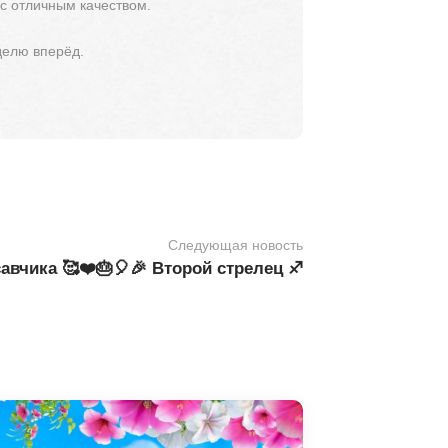
 с отличным качеством.
делю вперёд.
Следующая новость
авчика 🥰❤️🎂🎈🎉 Второй стрелец ♐️