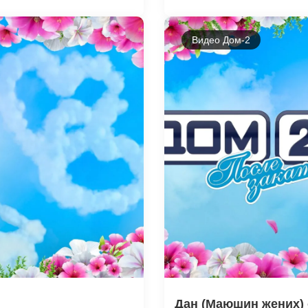
Видео Дом-2
Дан (Маюшин жених) о