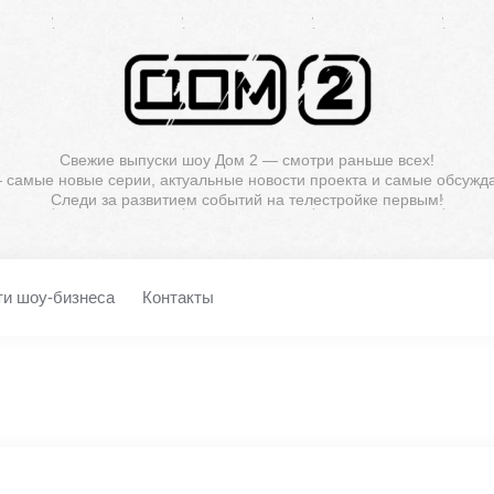
Свежие выпуски шоу Дом 2 — смотри раньше всех!
— самые новые серии, актуальные новости проекта и самые обсужд
Следи за развитием событий на телестройке первым!
ти шоу-бизнеса
Контакты