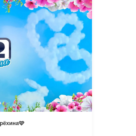
рёхина🩷