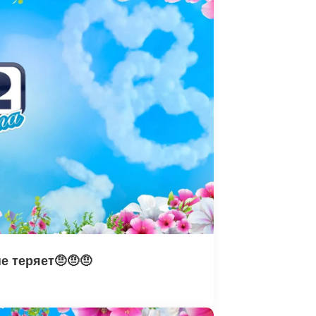
е теряет🤨🤨🤨