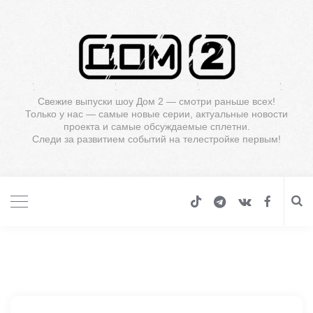
Свежие выпуски шоу Дом 2 — смотри раньше всех!
Только у нас — самые новые серии, актуальные новости
проекта и самые обсуждаемые сплетни.
Следи за развитием событий на телестройке первым!