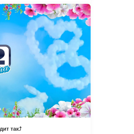
ит так⤴️