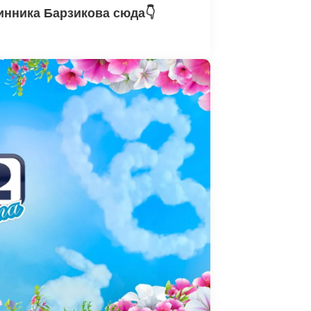
нника Барзикова сюда👇