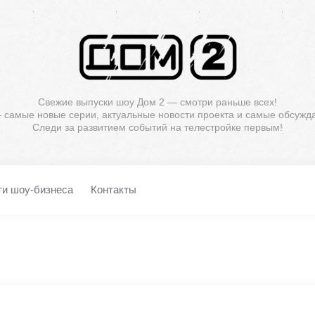
Свежие выпуски шоу Дом 2 — смотри раньше всех!
— самые новые серии, актуальные новости проекта и самые обсужд
Следи за развитием событий на телестройке первым!
ти шоу-бизнеса
Контакты