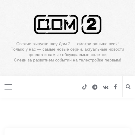
Свежие выпуски шоу Дом 2 — смотри раньше всех!
Только у нас — самые новые серии, актуальные новости
проекта и самые обсуждаемые сплетни.
Следи за развитием событий на телестройке первым!