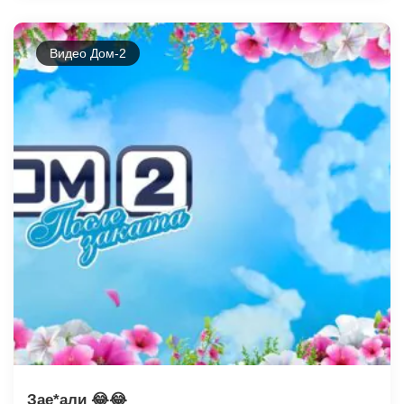
Видео Дом-2
Зае*али 😂😂