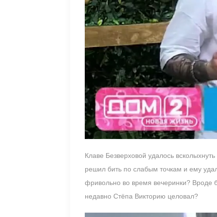
Клаве Безверховой удалось всколыхнуть
решил бить по слабым точкам и ему удал
фривольно во время вечеринки? Вроде бы
недавно Стёпа Викторию целовал?