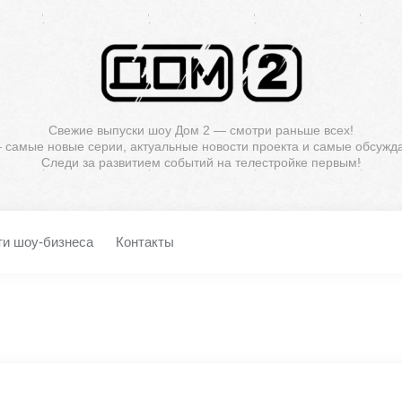
Свежие выпуски шоу Дом 2 — смотри раньше всех!
— самые новые серии, актуальные новости проекта и самые обсужд
Следи за развитием событий на телестройке первым!
ти шоу-бизнеса
Контакты