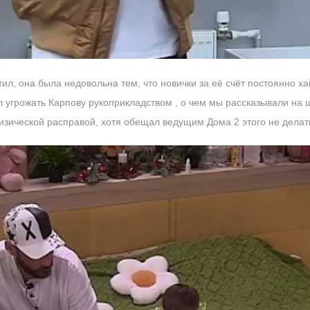
ил, она была недовольна тем, что новички за её счёт постоянно ха
л угрожать Карпову рукоприкладством , о чем мы рассказывали на ш
изической расправой, хотя обещал ведущим Дома 2 этого не делат