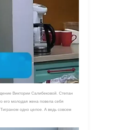
едение Виктории Салибековой. Степан
что его молодая жена повела себя
с Тиграном одно целое. А ведь совсем