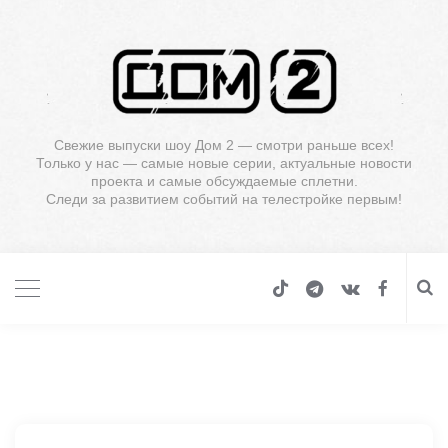
Свежие выпуски шоу Дом 2 — смотри раньше всех!
Только у нас — самые новые серии, актуальные новости
проекта и самые обсуждаемые сплетни.
Следи за развитием событий на телестройке первым!