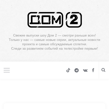
Свежие выпуски шоу Дом 2 — смотри раньше всех!
Только у нас — самые новые серии, актуальные новости
проекта и самые обсуждаемые сплетни.
Следи за развитием событий на телестройке первым!