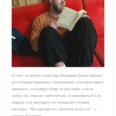
В ответ на критику своей пары Владимир Балан написал
для Клавдии Ермакович стихотворение, в котором парень
признался, что выбрал Клаву не для пиара, а из-за
любви. Он попросил зрителей шоу не вмешиваться в их
свадьбу и не обсуждать его отношения с Клавой
негативно. "Мы сделаем это, несмотря ни на что!", —
заверил Владимир.