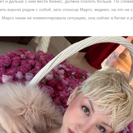
ет и дальше с ним вести бизнес, должна платить больше. По слова
ть короля рядом с собой, зато спонсор Марго, видимо, на это не с
Марго никак не комментировала ситуацию, она сейчас в Китае и рад