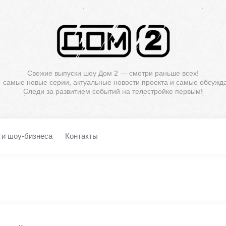
Свежие выпуски шоу Дом 2 — смотри раньше всех!
— самые новые серии, актуальные новости проекта и самые обсужд
Следи за развитием событий на телестройке первым!
ти шоу-бизнеса
Контакты