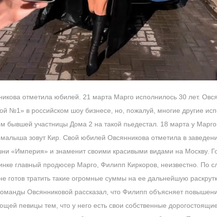
икова отметила юбилей. 21 марта Марго исполнилось 30 лет. Овс
ой №1» в российском шоу бизнесе, но, пожалуй, многие другие ис
м бывшей участницы Дома 2 на такой пьедестал. 18 марта у Марго
, малыша зовут Кир. Свой юбилей Овсянникова отметила в заведен
шни «Империя» и знаменит своими красивыми видами на Москву. Г
ринке главный продюсер Марго, Филипп Киркоров, неизвестно. По с
 не готов тратить такие огромные суммы на ее дальнейшую раскрут
 команды Овсянниковой рассказал, что Филипп объясняет повышени
ей певицы тем, что у него есть свои собственные дорогостоящие 