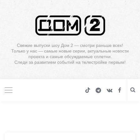
Свежие выпуски шоу Дом 2 — смотри раньше всех!
Только у нас — самые новые серии, актуальные новости
проекта и самые обсуждаемые сплетни.
Следи за развитием событий на телестройке первым!