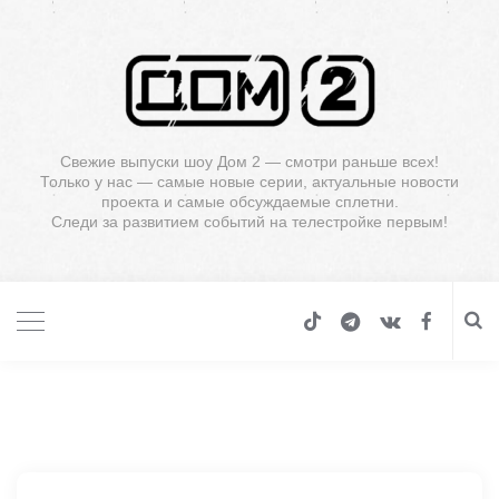
Свежие выпуски шоу Дом 2 — смотри раньше всех!
Только у нас — самые новые серии, актуальные новости
проекта и самые обсуждаемые сплетни.
Следи за развитием событий на телестройке первым!