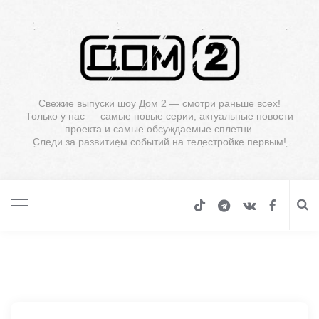
Свежие выпуски шоу Дом 2 — смотри раньше всех!
Только у нас — самые новые серии, актуальные новости
проекта и самые обсуждаемые сплетни.
Следи за развитием событий на телестройке первым!