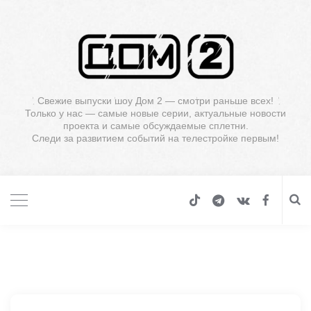
Свежие выпуски шоу Дом 2 — смотри раньше всех!
Только у нас — самые новые серии, актуальные новости
проекта и самые обсуждаемые сплетни.
Следи за развитием событий на телестройке первым!