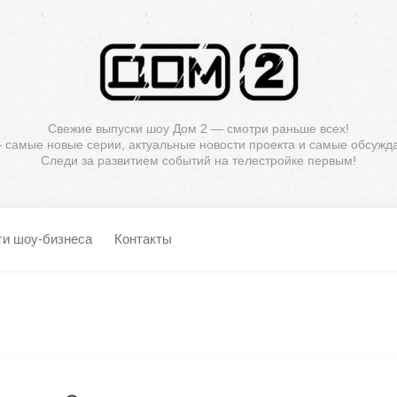
Свежие выпуски шоу Дом 2 — смотри раньше всех!
— самые новые серии, актуальные новости проекта и самые обсужд
Следи за развитием событий на телестройке первым!
ти шоу-бизнеса
Контакты