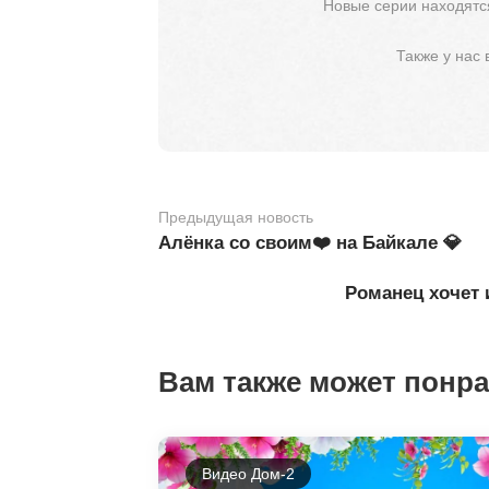
Новые серии находятся
Также у нас
Предыдущая новость
Алёнка со своим❤️ на Байкале 💎
Романец хочет 
Вам также может понр
Видео Дом-2