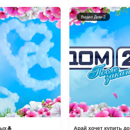
Видео Дом-2
ных🎩
Арай хочет купить до