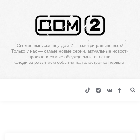
Свежие выпуски шоу Дом 2 — смотри раньше всех!
Только у нас — самые новые серии, актуальные новости
проекта и самые обсуждаемые сплетни.
Следи за развитием событий на телестройке первым!