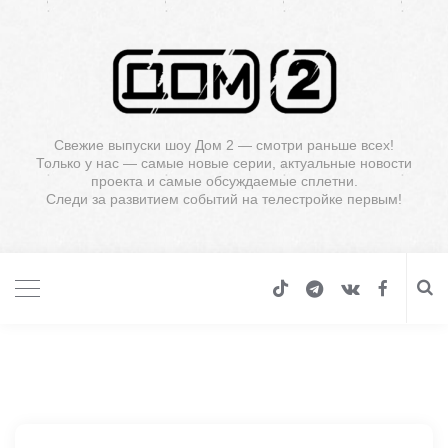
Свежие выпуски шоу Дом 2 — смотри раньше всех!
Только у нас — самые новые серии, актуальные новости
проекта и самые обсуждаемые сплетни.
Следи за развитием событий на телестройке первым!