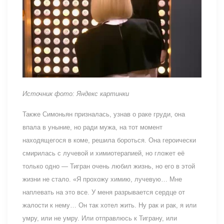
Источник фото: Яндекс картинки
Также Симоньян призналась, узнав о раке груди, она
впала в уныние, но ради мужа, на тот момент
находящегося в коме, решила бороться. Она героически
смирилась с лучевой и химиотерапией, но гложет её
только одно — Тигран очень любил жизнь, но его в этой
жизни не стало. «Я прохожу химию, лучевую… Мне
наплевать на это все. У меня разрывается сердце от
жалости к нему… Он так хотел жить. Ну рак и рак, я или
умру, или не умру. Или отправлюсь к Тиграну, или