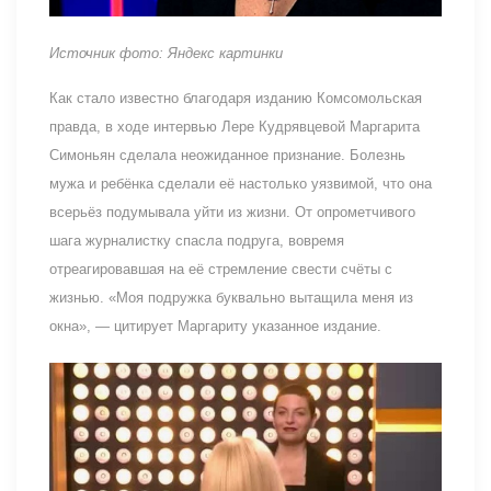
Источник фото: Яндекс картинки
Как стало известно благодаря изданию Комсомольская
правда, в ходе интервью Лере Кудрявцевой Маргарита
Симоньян сделала неожиданное признание. Болезнь
мужа и ребёнка сделали её настолько уязвимой, что она
всерьёз подумывала уйти из жизни. От опрометчивого
шага журналистку спасла подруга, вовремя
отреагировавшая на её стремление свести счёты с
жизнью. «Моя подружка буквально вытащила меня из
окна», — цитирует Маргариту указанное издание.