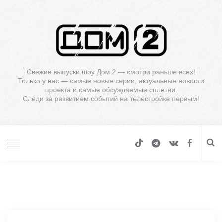
Свежие выпуски шоу Дом 2 — смотри раньше всех!
Только у нас — самые новые серии, актуальные новости
проекта и самые обсуждаемые сплетни.
Следи за развитием событий на телестройке первым!