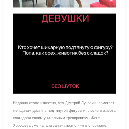
Недавно стало известно, что Дмитрий Луковкин помогает
женщинам достичь подтянутой фигуры и плоского живота
благодаря своим уникальным тренировкам. Женя
Хорошева уже начала заниматься с ним в спортзале,