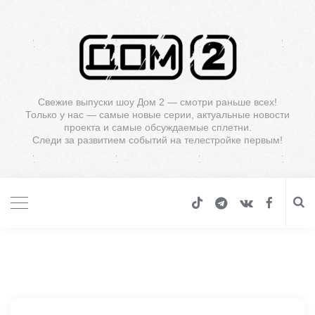
Свежие выпуски шоу Дом 2 — смотри раньше всех!
Только у нас — самые новые серии, актуальные новости
проекта и самые обсуждаемые сплетни.
Следи за развитием событий на телестройке первым!