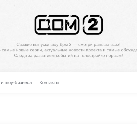
Свежие выпуски шоу Дом 2 — смотри раньше всех!
— самые новые серии, актуальные новости проекта и самые обсужд
Следи за развитием событий на телестройке первым!
ти шоу-бизнеса
Контакты