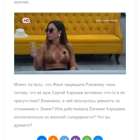
мужчин.
Может ли быть, что Женя защищала Рахимову лишь
потому, что её муж Сергей Хорошев вспомнил что-то в её
присутствии? Возможно, в ней проснулась ревность по
отношению к Элине? Или действовала Евгения Хорошева
исключительно из женской солидарности? Что вы
думаете?