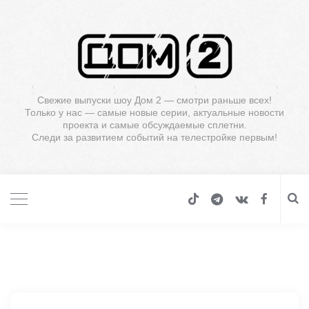
Свежие выпуски шоу Дом 2 — смотри раньше всех!
Только у нас — самые новые серии, актуальные новости
проекта и самые обсуждаемые сплетни.
Следи за развитием событий на телестройке первым!