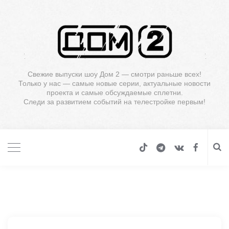
Свежие выпуски шоу Дом 2 — смотри раньше всех!
Только у нас — самые новые серии, актуальные новости
проекта и самые обсуждаемые сплетни.
Следи за развитием событий на телестройке первым!