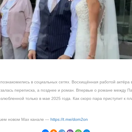
познакомились в социальных сетях. Восхищённая работой актёра 
залась переписка, а позднее и роман. Впервые о романе между Пав
злюбленной только в мае 2025 года. Как скоро пара приступит к 
ашем новом Max канале —
https://t.me/dom2on