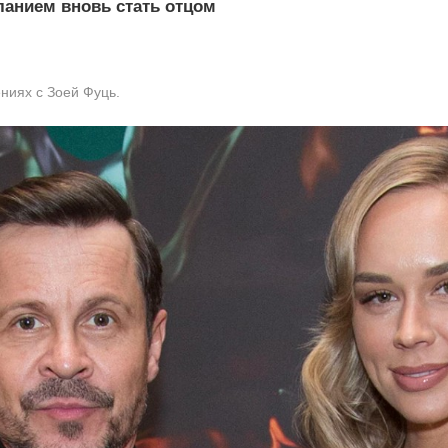
ланием вновь стать отцом
ниях с Зоей Фуць.