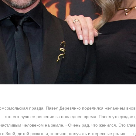
Комсомольская правда, Павел Деревянко поделился желанием вновь
 это его лучшее решение за последнее время. Павел утверждает,
 счастливым человеком на земле. «Очень рад, что женился. Это гла
 с Зоей, детей рожать и, конечно, получать интересные роли», — ц