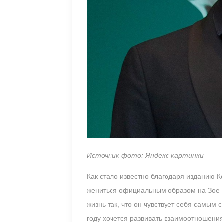
Источник фото: Яндекс картинки
Как стало известно благодаря изданию 
жениться официальным образом на Зое —
жизнь так, что он чувствует себя самым
году хочется развивать взаимоотношения