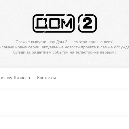
Свежие выпуски шоу Дом 2 — смотри раньше всех!
— самые новые серии, актуальные новости проекта и самые обсужд
Следи за развитием событий на телестройке первым!
ти шоу-бизнеса
Контакты