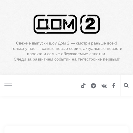
Свежие выпуски шоу Дом 2 — смотри раньше всех!
Только у нас — самые новые серии, актуальные новости
проекта и самые обсуждаемые сплетни.
Следи за развитием событий на телестройке первым!