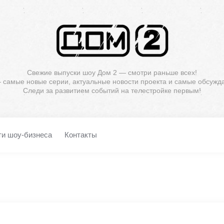
Свежие выпуски шоу Дом 2 — смотри раньше всех!
— самые новые серии, актуальные новости проекта и самые обсужд
Следи за развитием событий на телестройке первым!
ти шоу-бизнеса
Контакты