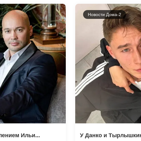
Новости Дома-2
ением Ильи...
У Данко и Тырлышкин