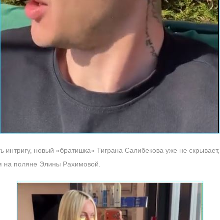
 интригу, новый «братишка» Тиграна Салибекова уже не скрывает,
я на поляне Элины Рахимовой.