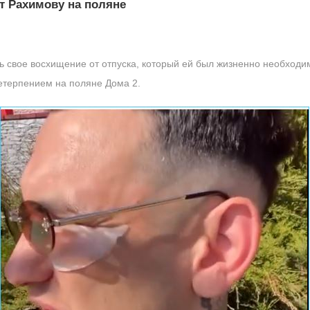
ет Рахимову на поляне
 свое восхищение от отпуска, который ей был жизненно необходим
нетерпением на поляне Дома 2.