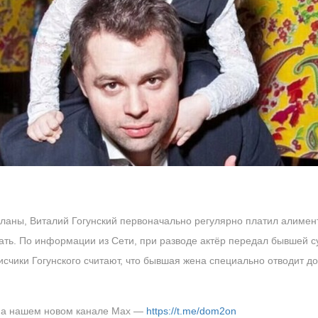
ланы, Виталий Гогунский первоначально регулярно платил алимен
ать. По информации из Сети, при разводе актёр передал бывшей су
счики Гогунского считают, что бывшая жена специально отводит до
 на нашем новом канале Max —
https://t.me/dom2on