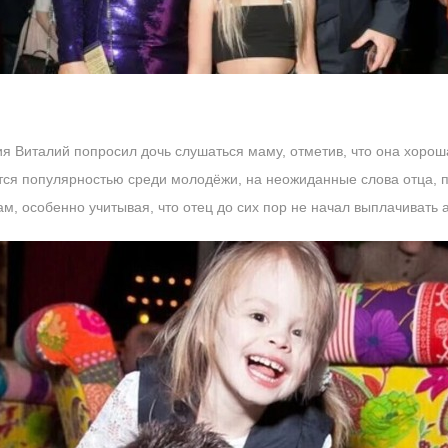
 Виталий попросил дочь слушаться маму, отметив, что она хороша
тся популярностью среди молодёжи, на неожиданные слова отца, по
м, особенно учитывая, что отец до сих пор не начал выплачивать