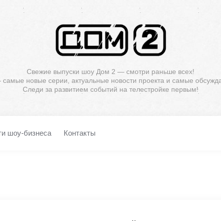
Свежие выпуски шоу Дом 2 — смотри раньше всех!
— самые новые серии, актуальные новости проекта и самые обсужд
Следи за развитием событий на телестройке первым!
ти шоу-бизнеса
Контакты