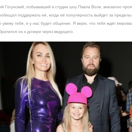
й Гогунский, побывавший в студии шоу Павла Воли, внезапно проя
ообещал поддержать её, когда её популярность выйдет за пределы
о увижу тебя, и у нас будет общение. Я верю, что тебя ждёт мировая
братился он к дочери через ведущего.