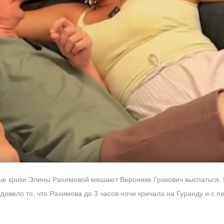
ные крики Элины Рахимовой мешают Веронике Гракович выспаться.
 довело то, что Рахимова до 3 часов ночи кричала на Гуранду и с п