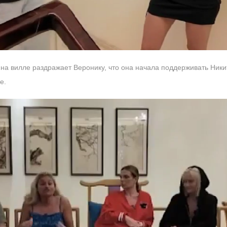
 на вилле раздражает Веронику, что она начала поддерживать Никит
е.