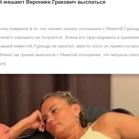
 мешают Веронике Гракович выспаться
она поверила в то, что сможет начать отношения с Никитой Гурандо
 ничего хорошего не получится, Элина его преследовала и привлека
ывшей невестой Гуранда не захотел, вместо этого он привез на ви
Элина так громко выясняла с Никитой отношения, что мешала спать
алу.