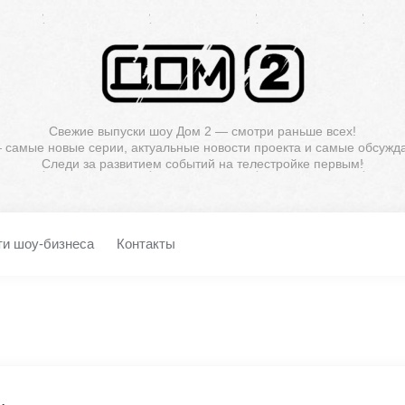
Свежие выпуски шоу Дом 2 — смотри раньше всех!
— самые новые серии, актуальные новости проекта и самые обсужд
Следи за развитием событий на телестройке первым!
ти шоу-бизнеса
Контакты