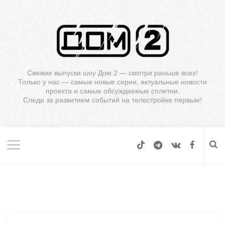
Свежие выпуски шоу Дом 2 — смотри раньше всех!
Только у нас — самые новые серии, актуальные новости
проекта и самые обсуждаемые сплетни.
Следи за развитием событий на телестройке первым!