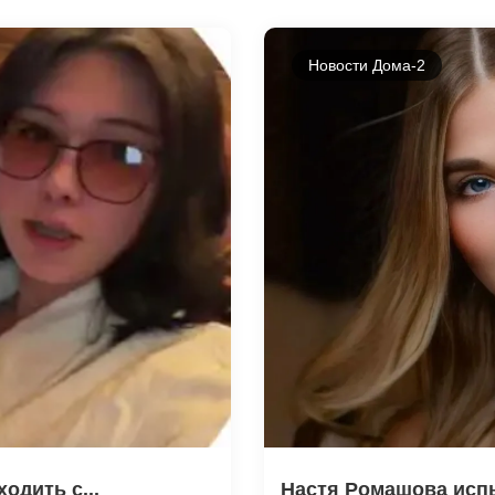
Новости Дома-2
одить с...
Настя Ромашова испы