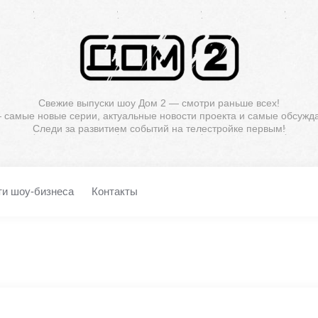
Свежие выпуски шоу Дом 2 — смотри раньше всех!
— самые новые серии, актуальные новости проекта и самые обсужд
Следи за развитием событий на телестройке первым!
ти шоу-бизнеса
Контакты