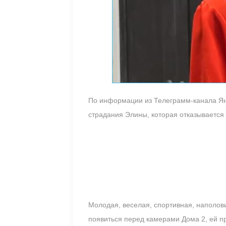
По информации из Телеграмм-канала Ян
страдания Элины, которая отказывается 
Молодая, веселая, спортивная, наполов
появиться перед камерами Дома 2, ей п