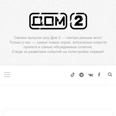
Свежие выпуски шоу Дом 2 — смотри раньше всех!
Только у нас — самые новые серии, актуальные новости
проекта и самые обсуждаемые сплетни.
Следи за развитием событий на телестройке первым!