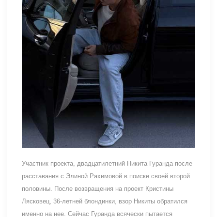
Участник проекта, двадцатилетний Никита Гуранда после
расставания с Элиной Рахимовой в поиске своей второй
половины. После возвращения на проект Кристины
Лясковец, 36-летней блондинки, взор Никиты обратился
именно на нее. Сейчас Гуранда всячески пытается