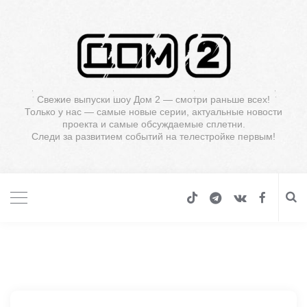
Свежие выпуски шоу Дом 2 — смотри раньше всех!
Только у нас — самые новые серии, актуальные новости
проекта и самые обсуждаемые сплетни.
Следи за развитием событий на телестройке первым!