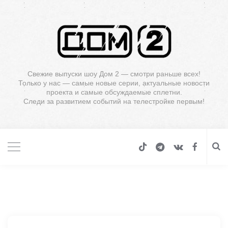
Свежие выпуски шоу Дом 2 — смотри раньше всех!
Только у нас — самые новые серии, актуальные новости
проекта и самые обсуждаемые сплетни.
Следи за развитием событий на телестройке первым!