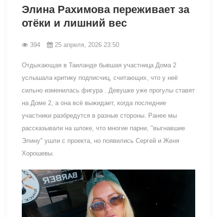
Элина Рахимова переживает за
отёки и лишний вес
394
25 апреля, 2026 23:50
Отдыхающая в Таиланде бывшая участница Дома 2
услышала критику подписчиц, считающих, что у неё
сильно изменилась фигура . Девушке уже прогулы ставят
на Доме 2, а она всё выжидает, когда последние
участники разбредутся в разные стороны. Ранее мы
рассказывали на шлоке, что многие парни, "выгнавшие
Элину" ушли с проекта, но появились Сергей и Женя
Хорошевы.