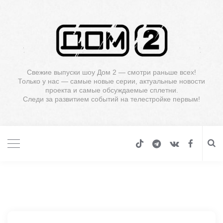
Свежие выпуски шоу Дом 2 — смотри раньше всех!
Только у нас — самые новые серии, актуальные новости
проекта и самые обсуждаемые сплетни.
Следи за развитием событий на телестройке первым!