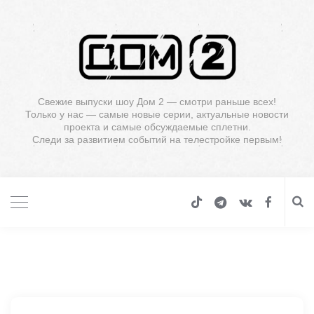
Свежие выпуски шоу Дом 2 — смотри раньше всех!
Только у нас — самые новые серии, актуальные новости
проекта и самые обсуждаемые сплетни.
Следи за развитием событий на телестройке первым!