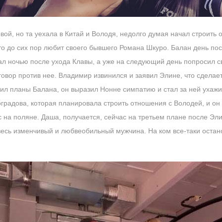
ой, но та уехала в Китай и Володя, недолго думая начал строить 
то до сих пор любит своего бывшего Романа Шкуро. Балан день по
ал ночью после ухода Клавы, а уже на следующий день попросил св
говор против нее. Владимир извинился и заявил Элине, что сделает
нил планы Балана, он выразил Нонне симпатию и стал за ней ухажи
градова, которая планировала строить отношения с Володей, и он
с на поляне. Даша, получается, сейчас на третьем плане после Э
весь изменчивый и любвеобильный мужчина. На ком все-таки остан