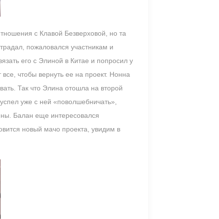
отношения с Клавой Безверховой, но та
страдал, пожаловался участникам и
язать его с Элиной в Китае и попросил у
 все, чтобы вернуть ее на проект. Нонна
вать. Так что Элина отошла на второй
 успел уже с ней «поволшебничать»,
лины. Балан еще интересовался
овится новый мачо проекта, увидим в