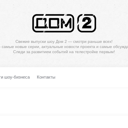
Свежие выпуски шоу Дом 2 — смотри раньше всех!
— самые новые серии, актуальные новости проекта и самые обсужд
Следи за развитием событий на телестройке первым!
ти шоу-бизнеса
Контакты