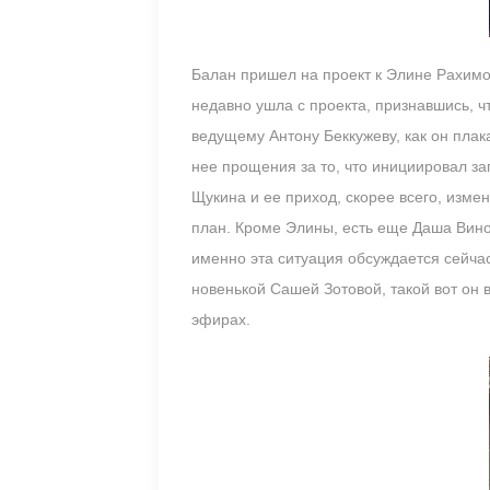
Балан пришел на проект к Элине Рахимов
недавно ушла с проекта, признавшись, ч
ведущему Антону Беккужеву, как он плак
нее прощения за то, что инициировал за
Щукина и ее приход, скорее всего, изме
план. Кроме Элины, есть еще Даша Вино
именно эта ситуация обсуждается сейча
новенькой Сашей Зотовой, такой вот он 
эфирах.