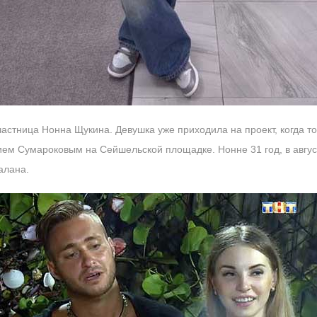
астница Нонна Щукина. Девушка уже приходила на проект, когда т
ем Сумароковым на Сейшельской площадке. Нонне 31 год, в август
алана.