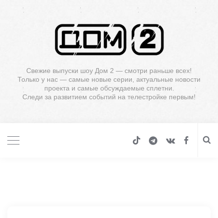
Свежие выпуски шоу Дом 2 — смотри раньше всех!
Только у нас — самые новые серии, актуальные новости
проекта и самые обсуждаемые сплетни.
Следи за развитием событий на телестройке первым!