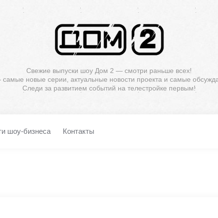
Свежие выпуски шоу Дом 2 — смотри раньше всех!
— самые новые серии, актуальные новости проекта и самые обсужд
Следи за развитием событий на телестройке первым!
ти шоу-бизнеса
Контакты