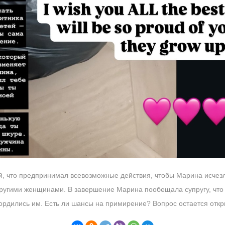
й, что предпринимал всевозможные действия, чтобы Марина исчезла
ругими женщинами. В завершение Марина пообещала супругу, что в
гордились им. Есть ли шансы на примирение? Вопрос остается отк