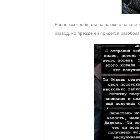
Ранее мы сообщали на шлоке о начале к
развод, но прежде ей придется разобрат