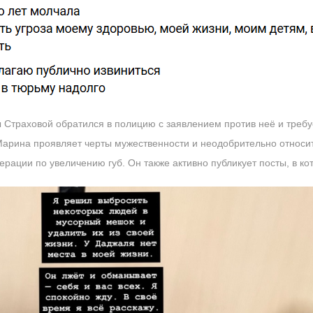
ы Страховой обратился в полицию с заявлением против неё и треб
Марина проявляет черты мужественности и неодобрительно относитс
ерации по увеличению губ. Он также активно публикует посты, в ко