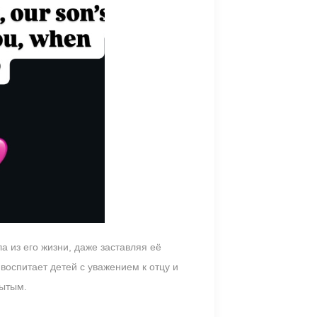
 из его жизни, даже заставляя её
оспитает детей с уважением к отцу и
рытым.