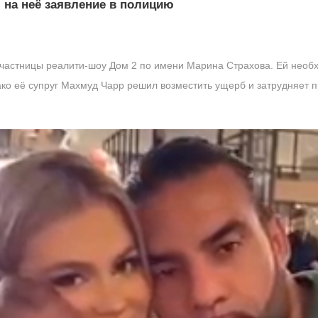
 на неё заявление в полицию
частницы реалити-шоу Дом 2 по имени Марина Страхова. Ей необх
ко её супруг Махмуд Чарр решил возместить ущерб и затрудняет