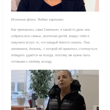
Источник фото: Яндекс картинки
Как призналась сама Симоньян, в какой-то день она
собрала всю семью, исключая детей, вокруг себя и
озвучила вслух то, что каждый боялся сказать. Она
напомнила, болезнь, с которой ей пришлось столкнуться,
победить удаётся не всегда, поэтому им нужно быть
готовыми к любому исходу.