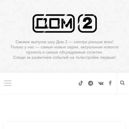
Свежие выпуски шоу Дом 2 — смотри раньше всех!
Только у нас — самые новые серии, актуальные новости
проекта и самые обсуждаемые сплетни.
Следи за развитием событий на телестройке первым!