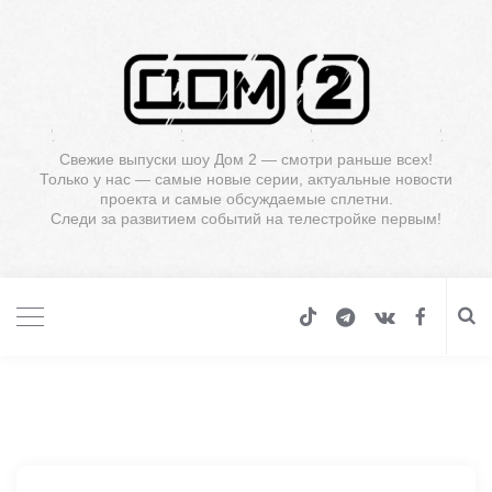
Свежие выпуски шоу Дом 2 — смотри раньше всех!
Только у нас — самые новые серии, актуальные новости
проекта и самые обсуждаемые сплетни.
Следи за развитием событий на телестройке первым!