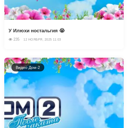
У Илюхи ностальгия 😭
235
12 НОЯБРЯ, 2025 11:03
Видео Дом-2